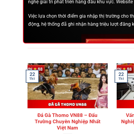
nghệ giải trí phát triển hàng đầu khu vực. Websi
Việc lựa chọn thời điểm gia nhập thị trường cho t
động, hệ thống đã ghi nhận hàng triệu lượt đăng
22
22
Th1
Th1
Đá Gà Thomo VN88 – Đấu
Vấn
Trường Chuyên Nghiệp Nhất
Nghi
Việt Nam