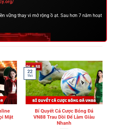
cy.org/
 bền vững thay vì mở rộng ồ ạt. Sau hơn 7 năm hoạt
22
22
Th1
Th1
nline
Bí Quyết Cá Cược Bóng Đá
VN88
ọi Mặt
VN88 Trau Dồi Để Làm Giàu
Đổi T
Nhanh
VN88 bắ