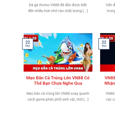
Đá gà thomo VN88 đã dần được biết
Vấn đ
đến nhiều hơn nhờ vào chất lượng [...]
tron
Các loại giấy phép
22
22
Th1
Th1
Nhà cái hoạt động dưới sự giám sát của các tổ chứ
nhiệm kiểm soát các nền tảng giải trí trực tuyến t
Chứng nhận này đảm bảo toàn bộ quy trình vận hàn
tảng pháp lý rõ ràng, người chơi có thể tiếp cận dị
Mẹo Bắn Cá Trúng Lớn VN88 Có
VN88
Thể Bạn Chưa Nghe Qua
Nhận
Thành tựu ấn tượng
Mẹo bắn cá trúng lớn VN88 xoay quanh
VN88 
Sau gần 7 năm phát triển, VN88 đã đạt được nhiều
cách game phân phối sinh vật, thời [...]
các c
dưới đây cho thấy vị thế vững mạnh của thương hi