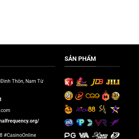
SẢN PHẨM
ất hiện website giả mạo nhằm đánh cắp thông tin
, Đình Thôn, Nam Từ
được hệ thống cập nhật, xác nhận tính an toàn.
1
.com
malfrequency.org/
8 #CasinoOnline