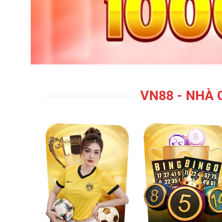
VN88 - NHÀ 