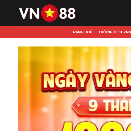
Bỏ
qua
nội
dung
TRANG CHỦ
THƯƠNG HIỆU VN8