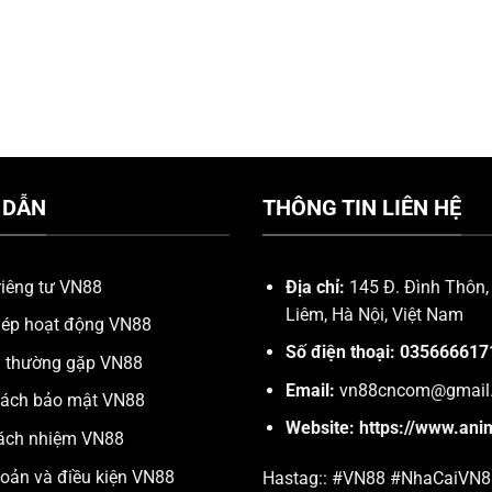
trên lượng người chơi active và chỉ số vận hành ổn định.
với tỷ lệ người dùng quay lại duy trì ở mức cao.
ản ánh sự mở rộng đều đặn tại các thị trường trọng điểm.
m 2021–2022, nhờ dịch vụ tối ưu và hệ thống hỗ trợ hiệu quả.
me thủ Việt nhất.
 DẪN
THÔNG TIN LIÊN HỆ
hất tháng 1/2026
 một số đường dẫn cũ bị hạn chế truy cập, kéo theo nguy cơ xu
riêng tư VN88
Địa chỉ:
145 Đ. Đình Thôn
ra ổn định, người chơi nên ưu tiên sử dụng các đường link đã 
Liêm, Hà Nội, Việt Nam
hép hoạt động VN88
Số điện thoại: 035666617
i thường gặp VN88
Email:
vn88cncom@gmail
sách bảo mật VN88
Website:
https://www.ani
rách nhiệm VN88
hoản và điều kiện VN88
Hastag:: #VN88 #NhaCaiVN8