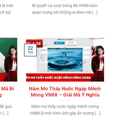
8 là một
Bí quyết cá cược bóng đá VN88 luôn
lựa
ch luỹ
quan trọng với những ai đam mê [...]
22
22
Th1
Th1
 quan quản lý uy tín tại Philippines, chịu trách
dữ liệu đều tuân thủ quy định quốc tế. Nhờ nền
i Mã Bí
Nằm Mơ Thấy Nước Ngập Mênh
Kinh 
g
Mông VN88 – Giải Mã Ý Nghĩa
Cao T
 đã quá
Nằm mơ thấy nước ngập mênh mông
Kinh ng
ng game thủ quốc tế. Những con số và danh hiệu
[...]
VN88 là một hình ảnh gây ấn tượng [...]
sư k