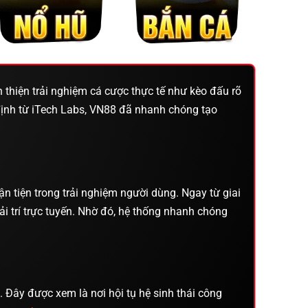
 thiện trải nghiệm cá cược thực tế như kèo đấu rõ
 định từ iTech Labs, VN88 đã nhanh chóng tạo
n tiện trong trải nghiệm người dùng. Ngay từ giai
ải trí trực tuyến. Nhờ đó, hệ thống nhanh chóng
. Đây được xem là nơi hội tụ hệ sinh thái công